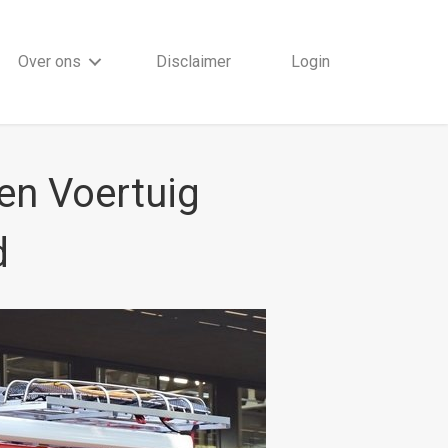
Over ons
Disclaimer
Login
en Voertuig
d