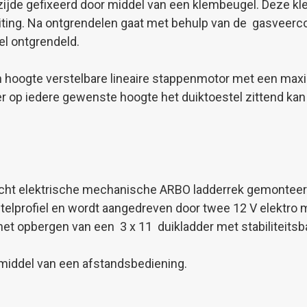
zijde gefixeerd door middel van een klembeugel. Deze k
uiting. Na ontgrendelen gaat met behulp van de gasveerc
el ontgrendeld.
 in hoogte verstelbare lineaire stappenmotor met een ma
ker op iedere gewenste hoogte het duiktoestel zittend ka
licht elektrische mechanische ARBO ladderrek gemonteerd
stelprofiel en wordt aangedreven door twee 12 V elektro
 het opbergen van een 3 x 11 duikladder met stabiliteits
 middel van een afstandsbediening.