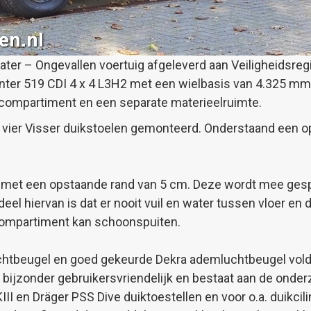
ter – Ongevallen voertuig afgeleverd aan Veiligheidsreg
nter 519 CDI 4 x 4 L3H2 met een wielbasis van 4.325 mm
rscompartiment en een separate materieelruimte.
 vier Visser duikstoelen gemonteerd. Onderstaand een 
is met een opstaande rand van 5 cm. Deze wordt mee gesp
l hiervan is dat er nooit vuil en water tussen vloer en
compartiment kan schoonspuiten.
htbeugel en goed gekeurde Dekra ademluchtbeugel voldo
bijzonder gebruikersvriendelijk en bestaat aan de onde
II en Dräger PSS Dive duiktoestellen en voor o.a. duikcilind