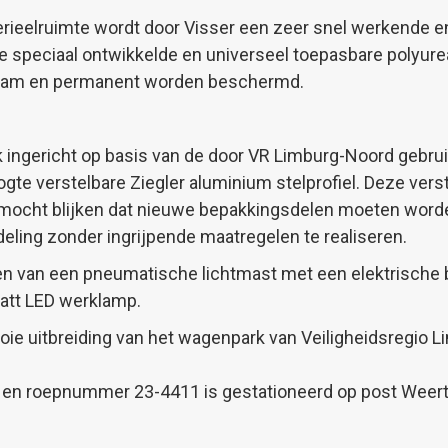
erieelruimte wordt door Visser een zeer snel werkende
e speciaal ontwikkelde en universeel toepasbare polyure
rzaam en permanent worden beschermd.
ek ingericht op basis van de door VR Limburg-Noord gebru
te verstelbare Ziegler aluminium stelprofiel. Deze verstel
en mocht blijken dat nieuwe bepakkingsdelen moeten wor
deling zonder ingrijpende maatregelen te realiseren.
en van een pneumatische lichtmast met een elektrische b
Watt LED werklamp.
ie uitbreiding van het wagenpark van Veiligheidsregio L
6 en roepnummer 23-4411 is gestationeerd op post Weer