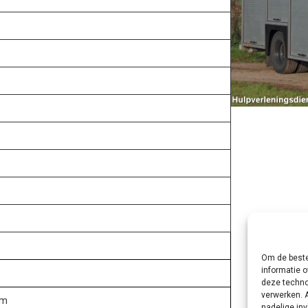
Om de beste
informatie o
deze techno
verwerken. 
im
nadelige in