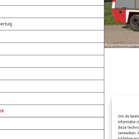
ertuig
ek
Om de beste
informatie o
deze techno
verwerken. 
nadelige in