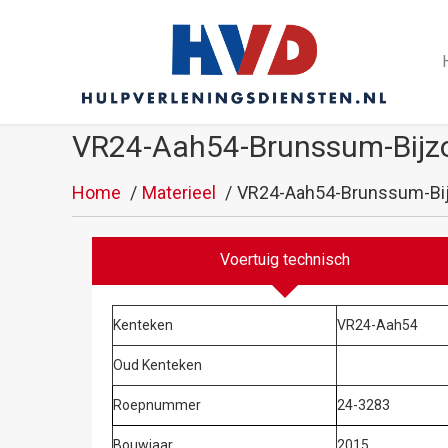
VR24-Aah54-Brunssum-Bijzo
Home
Materieel
VR24-Aah54-Brunssum-Bij
Voertuig technisch
Kenteken
VR24-Aah54
Oud Kenteken
Roepnummer
24-3283
Bouwjaar
2015