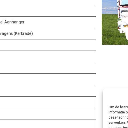
eel Aanhanger
agens (Kerkrade)
Om de beste
informatie o
deze techno
verwerken. 
nadelige in