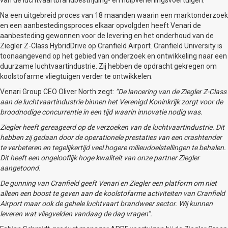
Na een uitgebreid proces van 18 maanden waarin een marktonderzoek
en een aanbestedingsproces elkaar opvolgden heeft Venari de
aanbesteding gewonnen voor de levering en het onderhoud van de
Ziegler Z-Class HybridDrive op Cranfield Airport. Cranfield University is
toonaangevend op het gebied van onderzoek en ontwikkeling naar een
duurzame luchtvaartindustrie. Zij hebben de opdracht gekregen om
koolstofarme vliegtuigen verder te ontwikkelen.
Venari Group CEO Oliver North zegt:
”De lancering van de Ziegler Z-Class
aan de luchtvaartindustrie binnen het Verenigd Koninkrijk zorgt voor de
broodnodige concurrentie in een tijd waarin innovatie nodig was.
Ziegler heeft gereageerd op de verzoeken van de luchtvaartindustrie. Dit
hebben zij gedaan door de operationele prestaties van een crashtender
te verbeteren en tegelijkertijd veel hogere milieudoelstellingen te behalen.
Dit heeft een ongelooflijk hoge kwaliteit van onze partner Ziegler
aangetoond.
De gunning van Cranfield geeft Venari en Ziegler een platform om niet
alleen een boost te geven aan de koolstofarme activiteiten van Cranfield
Airport maar ook de gehele luchtvaart brandweer sector. Wij kunnen
leveren wat vliegvelden vandaag de dag vragen”.