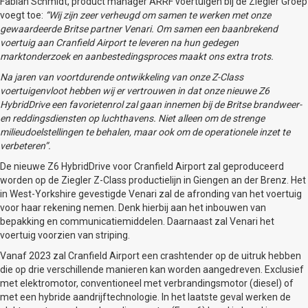
Fabian Schmidt, product manager ARRF voertuigen bij de Ziegler Groep
voegt toe:
“Wij zijn zeer verheugd om samen te werken met onze
gewaardeerde Britse partner Venari. Om samen een baanbrekend
voertuig aan Cranfield Airport te leveren na hun gedegen
marktonderzoek en aanbestedingsproces maakt ons extra trots.
Na jaren van voortdurende ontwikkeling van onze Z-Class
voertuigenvloot hebben wij er vertrouwen in dat onze nieuwe Z6
HybridDrive een favorietenrol zal gaan innemen bij de Britse brandweer-
en reddingsdiensten op luchthavens. Niet alleen om de strenge
milieudoelstellingen te behalen, maar ook om de operationele inzet te
verbeteren”.
De nieuwe Z6 HybridDrive voor Cranfield Airport zal geproduceerd
worden op de Ziegler Z-Class productielijn in Giengen an der Brenz. Het
in West-Yorkshire gevestigde Venari zal de afronding van het voertuig
voor haar rekening nemen. Denk hierbij aan het inbouwen van
bepakking en communicatiemiddelen. Daarnaast zal Venari het
voertuig voorzien van striping.
Vanaf 2023 zal Cranfield Airport een crashtender op de uitruk hebben
die op drie verschillende manieren kan worden aangedreven. Exclusief
met elektromotor, conventioneel met verbrandingsmotor (diesel) of
met een hybride aandrijftechnologie. In het laatste geval werken de