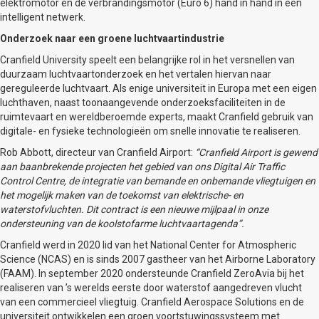
elektromotor en de verbrandingsmotor (Euro 6) hand in hand in een
intelligent netwerk.
Onderzoek naar een groene luchtvaartindustrie
Cranfield University speelt een belangrijke rol in het versnellen van
duurzaam luchtvaartonderzoek en het vertalen hiervan naar
gereguleerde luchtvaart. Als enige universiteit in Europa met een eigen
luchthaven, naast toonaangevende onderzoeksfaciliteiten in de
ruimtevaart en wereldberoemde experts, maakt Cranfield gebruik van
digitale- en fysieke technologieën om snelle innovatie te realiseren.
Rob Abbott, directeur van Cranfield Airport:
“Cranfield Airport is gewend
aan baanbrekende projecten het gebied van ons Digital Air Traffic
Control Centre, de integratie van bemande en onbemande vliegtuigen en
het mogelijk maken van de toekomst van elektrische- en
waterstofvluchten. Dit contract is een nieuwe mijlpaal in onze
ondersteuning van de koolstofarme luchtvaartagenda”.
Cranfield werd in 2020 lid van het National Center for Atmospheric
Science (NCAS) en is sinds 2007 gastheer van het Airborne Laboratory
(FAAM). In september 2020 ondersteunde Cranfield ZeroAvia bij het
realiseren van ’s werelds eerste door waterstof aangedreven vlucht
van een commercieel vliegtuig. Cranfield Aerospace Solutions en de
universiteit ontwikkelen een groen voortstuwingssysteem met