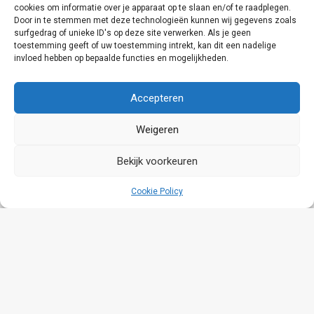
cookies om informatie over je apparaat op te slaan en/of te raadplegen.
Door in te stemmen met deze technologieën kunnen wij gegevens zoals
surfgedrag of unieke ID's op deze site verwerken. Als je geen
toestemming geeft of uw toestemming intrekt, kan dit een nadelige
invloed hebben op bepaalde functies en mogelijkheden.
Accepteren
Weigeren
Ziegler En VR Groningen Sluiten
Overeenkomst Voor De Levering
Bekijk voorkeuren
Van 28 Nieuwe Tankautospuiten
Cookie Policy
7 maart 2024
Op woensdag 6 maart 2024 is het contract voor
de aanschaf van nieuwe tankautospuiten voor
Brandweer Groningen officieel ondertekend. In…
Lees meer