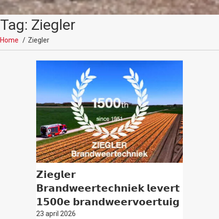
Tag: Ziegler
Home
Ziegler
𝗭𝗶𝗲𝗴𝗹𝗲𝗿
𝗕𝗿𝗮𝗻𝗱𝘄𝗲𝗲𝗿𝘁𝗲𝗰𝗵𝗻𝗶𝗲𝗸 𝗹𝗲𝘃𝗲𝗿𝘁
𝟭𝟱𝟬𝟬𝗲 𝗯𝗿𝗮𝗻𝗱𝘄𝗲𝗲𝗿𝘃𝗼𝗲𝗿𝘁𝘂𝗶𝗴
23 april 2026