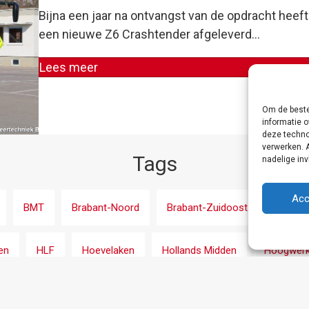
Bijna een jaar na ontvangst van de opdracht heef
een nieuwe Z6 Crashtender afgeleverd…
Lees meer
Om de beste
informatie o
deze techno
verwerken. 
Tags
nadelige in
Acc
BMT
Brabant-Noord
Brabant-Zuidoost
CCFM
en
HLF
Hoevelaken
Hollands Midden
Hoogwerk
gem
Limburg-Noord
Luchthaven
MAN
Noord- en