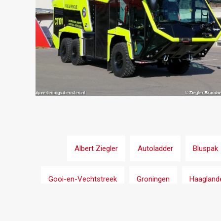
Albert Ziegler
Autoladder
Bluspak
Gooi-en-Vechtstreek
Groningen
Haagland
Kenbri
Kennemerland
Kortrijk-Wevel