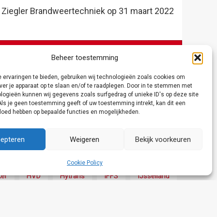
t Ziegler Brandweertechniek op 31 maart 2022
Beheer toestemming
 ervaringen te bieden, gebruiken wij technologieën zoals cookies om
ver je apparaat op te slaan en/of te raadplegen. Door in te stemmen met
logieën kunnen wij gegevens zoals surfgedrag of unieke ID's op deze site
Als je geen toestemming geeft of uw toestemming intrekt, kan dit een
vloed hebben op bepaalde functies en mogelijkheden.
epteren
Weigeren
Bekijk voorkeuren
Crashtender
Defensie
Fryslân
Cookie Policy
er
HVD
Hytrans
IFFS
IJsselland
 Oost- Gelderland
Politie
Rosenbauer