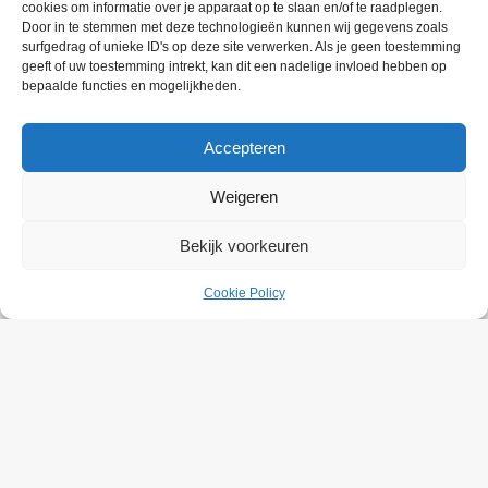
cookies om informatie over je apparaat op te slaan en/of te raadplegen.
Door in te stemmen met deze technologieën kunnen wij gegevens zoals
De WTS-400 van brandweer Deurne is één
surfgedrag of unieke ID's op deze site verwerken. Als je geen toestemming
van de zes geleverde voertuigen voor
geeft of uw toestemming intrekt, kan dit een nadelige invloed hebben op
Brandweer Brabant-Zuidoost. De voertuigen
bepaalde functies en mogelijkheden.
zijn gestationeerd in…
Lees meer
Accepteren
Tags
Weigeren
Bekijk voorkeuren
Albert Ziegler
Autoladder
Bluspak
BMT
Cookie Policy
Brabant-Noord
Brabant-Zuidoost
CCFM
Crashtender
Defensie
Fryslân
Gooi-en-Vechtstreek
Groningen
Haaglanden